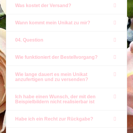
Was kostet der Versand?
Wann kommt mein Unikat zu mir?
04. Question
Wie funktioniert der Bestellvorgang?
Wie lange dauert es mein Unikat
anzufertigen und zu versenden?
Ich habe einen Wunsch, der mit den
Beispielbildern nicht realisierbar ist
Habe ich ein Recht zur Rückgabe?