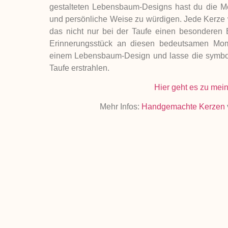
gestalteten Lebensbaum-Designs hast du die Mög
und persönliche Weise zu würdigen. Jede Kerze 
das nicht nur bei der Taufe einen besonderen E
Erinnerungsstück an diesen bedeutsamen Mom
einem Lebensbaum-Design und lasse die symbol
Taufe erstrahlen.
Hier geht es zu mein
Mehr Infos:
Handgemachte Kerzen
Der Lebensbaum auf
LETZTER POST
Teile diesen Beitrag mit