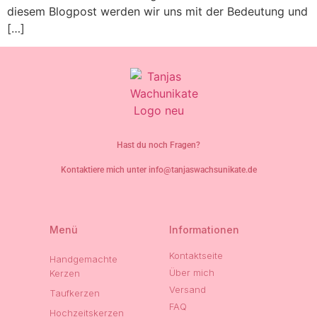
diesem Blogpost werden wir uns mit der Bedeutung und
[…]
Hast du noch Fragen?
Kontaktiere mich unter info@tanjaswachsunikate.de
Menü
Informationen
Kontaktseite
Handgemachte
Über mich
Kerzen
Versand
Taufkerzen
FAQ
Hochzeitskerzen